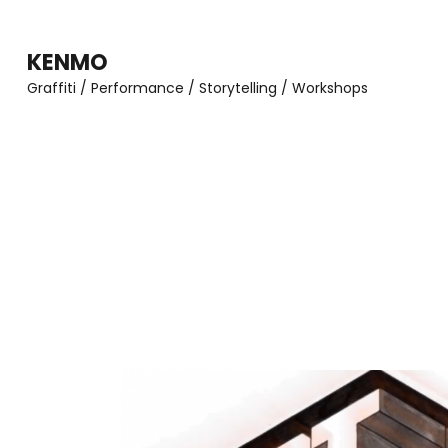
Zum
Inhalt
KENMO
springen
Graffiti / Performance / Storytelling / Workshops
(Enter
drücken)