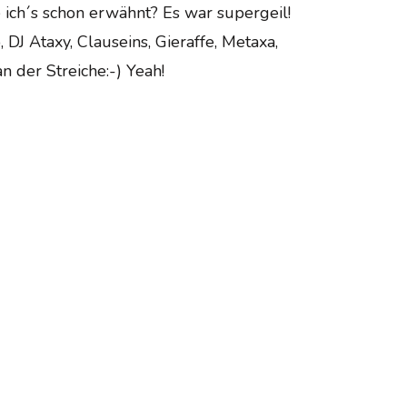
 ich´s schon erwähnt? Es war supergeil!
DJ Ataxy, Clauseins, Gieraffe, Metaxa,
n der Streiche:-) Yeah!