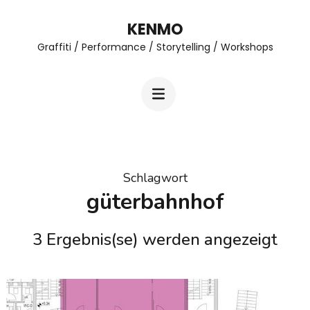
Zum
KENMO
Inhalt
Graffiti / Performance / Storytelling / Workshops
springen
(Enter
drücken)
Schlagwort
güterbahnhof
3 Ergebnis(se) werden angezeigt