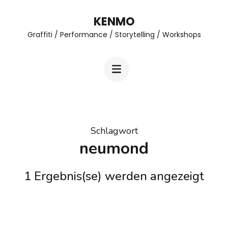
Zum
KENMO
Inhalt
Graffiti / Performance / Storytelling / Workshops
springen
(Enter
drücken)
Schlagwort
neumond
1 Ergebnis(se) werden angezeigt