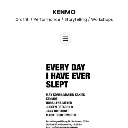
Zum
KENMO
Inhalt
Graffiti / Performance / Storytelling / Workshops
springen
(Enter
drücken)