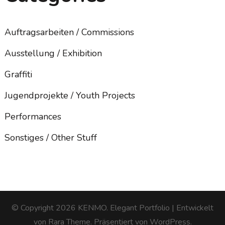
Auftragsarbeiten / Commissions
Ausstellung / Exhibition
Graffiti
Jugendprojekte / Youth Projects
Performances
Sonstiges / Other Stuff
© Copyright 2026
KENMO
. Elegant Portfolio | Entwickelt
von
Rara Theme
. Präsentiert von
WordPress
.