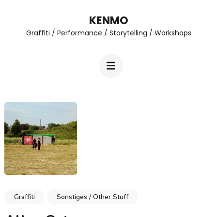
Zum
KENMO
Inhalt
Graffiti / Performance / Storytelling / Workshops
springen
(Enter
drücken)
Graffiti
Sonstiges / Other Stuff