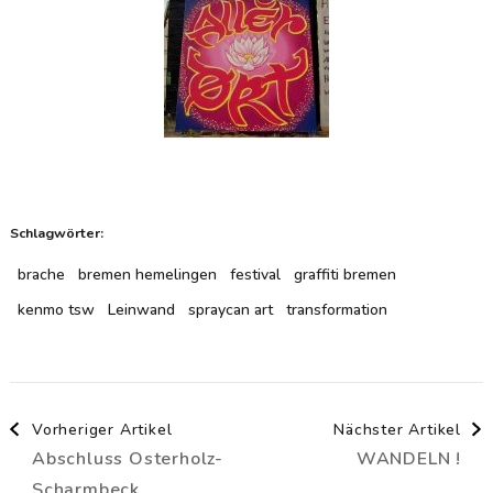
Schlagwörter:
brache
bremen hemelingen
festival
graffiti bremen
kenmo tsw
Leinwand
spraycan art
transformation
Beitragsnavigation
Vorheriger Artikel
Nächster Artikel
Abschluss Osterholz-
WANDELN !
Scharmbeck