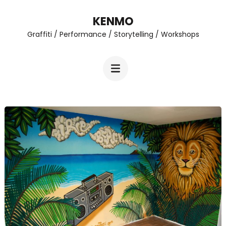
Zum
KENMO
Inhalt
Graffiti / Performance / Storytelling / Workshops
springen
(Enter
drücken)