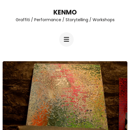
Zum
KENMO
Inhalt
Graffiti / Performance / Storytelling / Workshops
springen
(Enter
drücken)