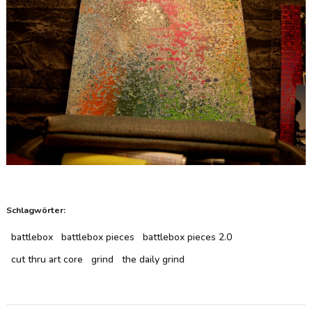
Schlagwörter:
battlebox
battlebox pieces
battlebox pieces 2.0
cut thru art core
grind
the daily grind