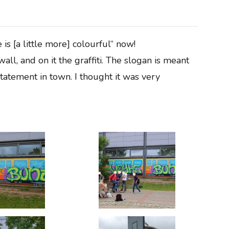
s [a little more] colourful“ now!
wall, and on it the graffiti. The slogan is meant
statement in town. I thought it was very