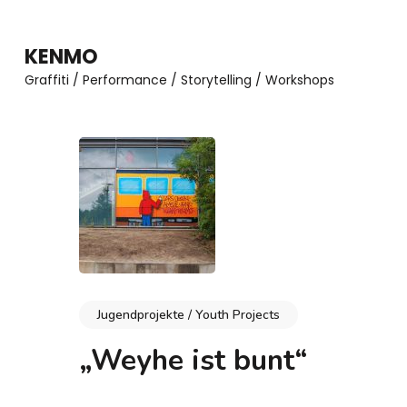
Zum
Inhalt
KENMO
springen
Graffiti / Performance / Storytelling / Workshops
(Enter
drücken)
Jugendprojekte / Youth Projects
„Weyhe ist bunt“